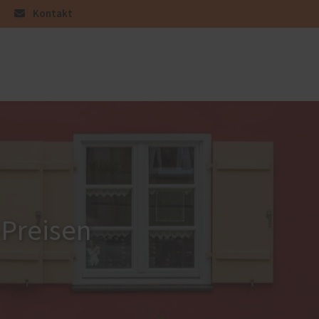
Kontakt
üren
Sonnen- und Insektenschutz
Raffstoren von ROMA
Rollladen von ROMA
en
Textilscreens von ROMA
Insektenschutz von PaX
-Preisen