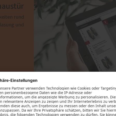
haustür
keiten rund
lasung und