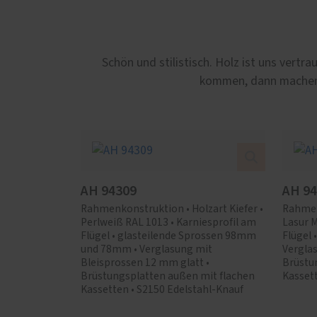
Schön und stilistisch. Holz ist uns vert
kommen, dann machen 
AH 94309
AH 9
Rahmenkonstruktion • Holzart Kiefer •
Rahmenk
Perlweiß RAL 1013 • Karniesprofil am
Lasur M
Flügel • glasteilende Sprossen 98mm
Flügel 
und 78mm • Verglasung mit
Verglas
Bleisprossen 12 mm glatt •
Brüstu
Brüstungsplatten außen mit flachen
Kassett
Kassetten • S2150 Edelstahl-Knauf