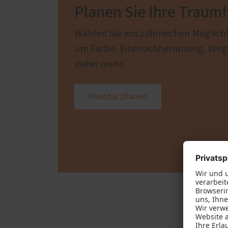
Planen Sie Ihre Traum
Wählen Sie aus zahlreichen Möglich
um Farbe, Einbruchhemmung, Verg
vieles mehr.
Haustür planen