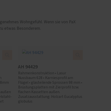
n angenehmes Wohngefühl. Wenn sie von PaX
 zu etwas Besonderem.
AH 94429
Rahmenkonstruktion • Lasur
m
Nussbaum 628 • Karniesprofil am
n 98mm
Flügel • glasteilende Sprossen 98 mm •
Brüstungsplatten mit Zierprofil bzw.
e außen
flachen Kassetten außen.
elstahl-
Zusatzausstattung: Holzart Eucalyptus
art
globulus