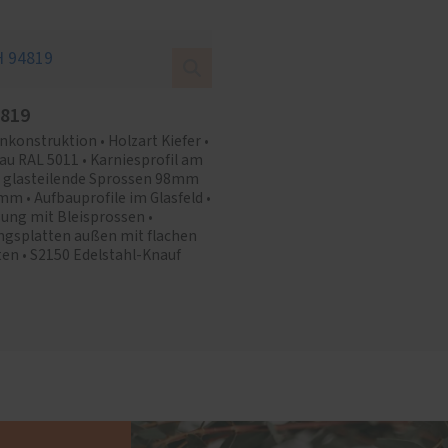
4819
onstruktion • Holzart Kiefer •
au RAL 5011 • Karniesprofil am
 • glasteilende Sprossen 98mm
m • Aufbauprofile im Glasfeld •
ung mit Bleisprossen •
ngsplatten außen mit flachen
en • S2150 Edelstahl-Knauf