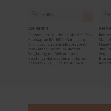
AH 94809
AH 9
Rahmenkonstruktion • Holzart Kiefer •
Rahmenk
Resedagrün RAL 6011 • Karniesprofil
Stahlbl
am Flügel • glasteilende Sprosse 98
Flügel
mm • Aufbauprofile im Glasfeld •
und 78m
Verglasung mit Bleisprossen •
Verglas
Brüstungsplatte außen mit flacher
Brüstu
Kassette • S2150 Edelstahl-Knauf
Kassett