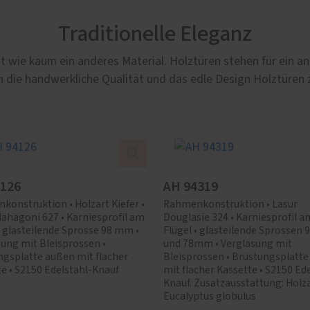
Traditionelle Eleganz
raut wie kaum ein anderes Material. Holztüren stehen für ei
die handwerkliche Qualität und das edle Design Holztüren
4126
AH 94319
onstruktion • Holzart Kiefer •
Rahmenkonstruktion • Lasur
ahagoni 627 • Karniesprofil am
Douglasie 324 • Karniesprofil a
• glasteilende Sprosse 98 mm •
Flügel • glasteilende Sprosse
ung mit Bleisprossen •
und 78mm • Verglasung mit
ngsplatte außen mit flacher
Bleisprossen • Brüstungsplatt
e • S2150 Edelstahl-Knauf
mit flacher Kassette • S2150 Ed
Knauf. Zusatzausstattung: Holz
Eucalyptus globulus