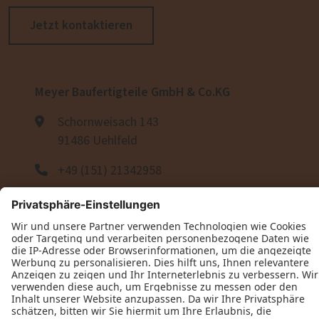
Jetzt kontaktieren
Meyer Baufertigteile GmbH & Co.KG
Schornweisach 143
91486 Uehlfeld
+49 (151) 21342958
+49 (151) 63370856
+49 (9163) 997410
E-Mail schreiben
Öffnungszeiten