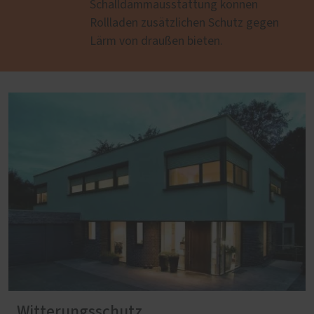
Schalldämmausstattung können
Rollladen zusätzlichen Schutz gegen
Lärm von draußen bieten.
Witterungsschutz