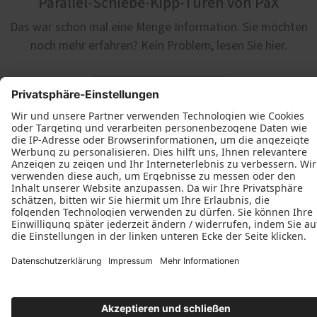
Parallel-Schiebe-Kipp-Türen von PaX
Das war schon mal eine Menge Information. Sie möchten
noch mehr erfahren? Kein Problem, lesen Sie hier.
Herunterladen
Meyer Baufertigteile GmbH & Co.KG
Schornweisach 143
91486 Uehlfeld
+49 (151) 21342958
+49 (151) 63370856
+49 (9163) 997410