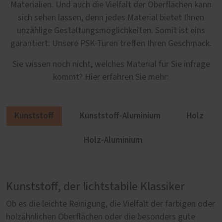
Materialien. Und auch die Vielfalt der Oberflächen kann
sich sehen lassen, denn jedes Material bietet Ihnen
unzählige Gestaltungsmöglichkeiten. Somit ist eins
garantiert: Unsere PSK-Türen treffen Ihren Geschmack.
Sie wissen noch nicht, welches Material für Sie infrage
kommt? Hier erfahren Sie mehr:
Kunststoff
Kunststoff-Aluminium
Holz
Holz-Aluminium
Kunststoff, der lichtstabile Klassiker
Mehr Gestaltungsfreiheit mit Kunststoff-
Natürlich Holz
Holz-Aluminium: Außen robust, innen
Aluminium
behaglich
Ob es die leichte Reinigung, die Vielfalt der farbigen oder
Parallel-Schiebe-Kipp-Türen aus Holz sind in jeder
holzähnlichen Oberflächen oder die besonders gute
Hinsicht etwas Besonderes. Es beginnt mit Ihrer
Wie lässt sich sicherstellen, dass Parallel-Schiebe-Kipp-
Um etwas Gutes noch besser zu machen, braucht es