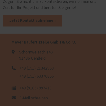
Zögern Sie nicht uns zu kontaktieren, wir nehmen uns
Zeit für Ihr Projekt und beraten Sie gerne!
Jetzt Kontakt aufnehmen
Meyer Baufertigteile GmbH & Co.KG
Schornweisach 143
91486 Uehlfeld
+49 (151) 21342958
+49 (151) 63370856
+49 (9163) 997410
E-Mail schreiben